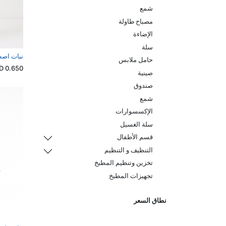
شمع
مصباح طاولة
الإضاءة
سلة
نبات اص
حامل ملابس
KWD
0.650
صينية
صندوق
شمع
الإكسسوارات
سلة الغسيل
قسم الأطفال
التنظيف و التنظيم
تخزين وتنظيم المطبخ
تجهيزات المطبخ
نطاق السعر