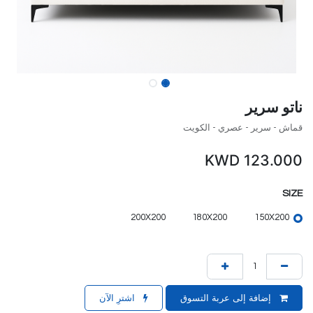
ناتو سرير
قماش - سرير - عصري - الكويت
KWD
123.000
SIZE
200X200
180X200
150X200
إضافة إلى عربة التسوق
اشترِ الآن