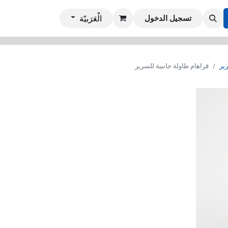
شة
غرف الطعام
Office Furniture
Mobile Villas
logue
تسجيل الدخول
الْعَرَبيّة
رير
قراهام طاولة جانبية للسرير