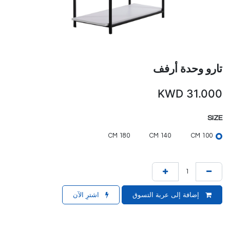
تارو وحدة أرفف
KWD
31.000
SIZE
180 CM
140 CM
100 CM
إضافة إلى عربة التسوق
اشترِ الآن