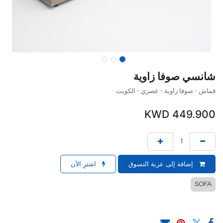
شانسي صوفا زاوية
قماش - صوفا زاوية - عصري - الكويت
KWD
449.900
إضافة إلى عربة التسوق
اشترِ الآن
SOFA